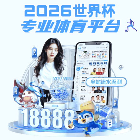
注册入口
全天更新 ·
星空娱乐登录
赛事实时同步
无论您身在何处，
星空娱乐登录APP
为您带来高
速、高清、稳定的观赛体验。
下载客户端
网页端访问