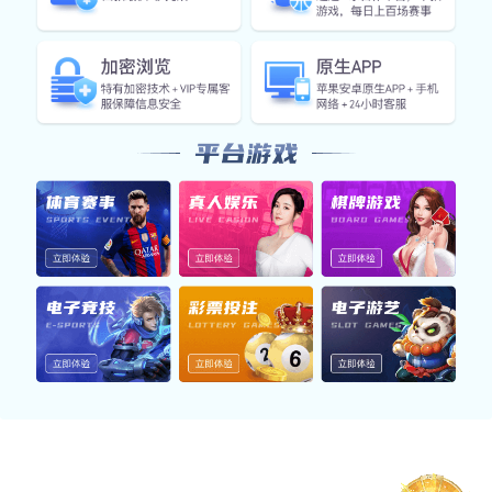
战术素养和心态调整能力的球员，将会成为决定比赛
走向的重要因素。
2、文班亚马防守效率解析
文班亚马作为本届季后赛最受瞩目的年轻球员之一，
他在防守端展现出的高效表现令人印象深刻。凭借出
色的身高和臂展，他能够有效地封堵对方投篮，以及
干扰进攻者，使其难以发挥正常水平。
他的防守效率不仅体现在个人数据上，更是通过团队
理念深入到每一个回合。文班亚马懂得如何利用自身
优势与队友配合，通过合理的位置移动来限制对手空
间，使得整个球队在防守时形成合力。他的一次成功
封盖或抢断，经常能激励全队士气，从而更加积极地
投入到接下来的比赛中。