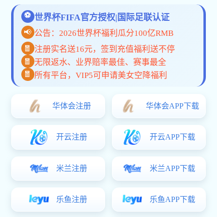
季后赛攻防对决文班亚马防守效率
领跑布伦森进攻效率高居榜首