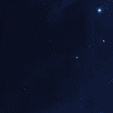
每场比赛的进度、比分、数据都
用了
能及时同步，星空娱乐登录 确实
溃或
在这方面很可靠。
稳才
【赛事全】
【界
五大联赛肯定有，甚至一些地方
操作
性比赛也能找到，冷门赛事也能
设置
跟。
上手
星