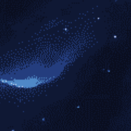
隐私安全 · 全程加密
采用银行级 SSL 加密技术
私，放心使用。