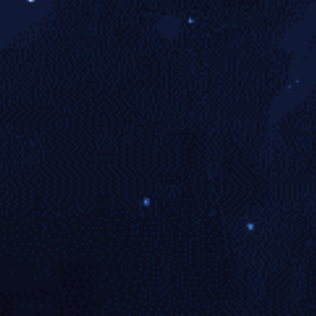
平台构建四大核