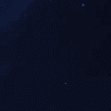
星空娱乐登录多重安全防护
心防护层，全面覆盖星空官方网站-星空online(中国)操作流程
网络通信安全层
启用全站HTTPS协议，结合TLS标准，拦截中间人劫持等风险。
身份验证与行为识别
通过设备识别与多因子认证提升登录安全，过滤可疑操作。