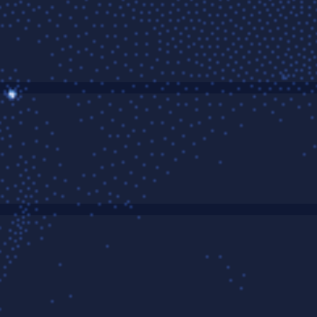
支持多语言界面及本
贴近用户需求的本地
7x24小时服务
专业客服团队全年在
使用无后顾之忧。
实时数据概
星空官方网站-星空online
事数据、用户访问行为及平台
全球赛事覆盖率