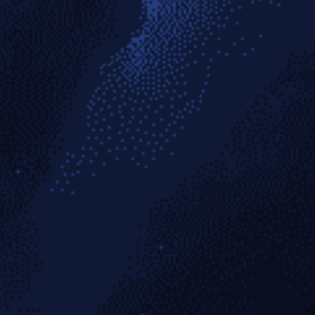
评分 4.9 / 5.0
已下载
2,340,000+
次
iOS 支持
Android 支持
网页版同步
流畅体验 · 秒级响应
，保障每一次操作记录与账户隐
从赛事直播到资讯查看，移动
超网页版本。
下载 App
网页版入口