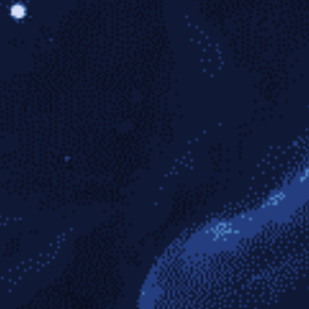
快两年，几乎没遇到系统崩
小问题问客服都能迅速解决
加载失败的情况，后台做得
推脱、不拖延，处理专业还
有信心继续用。
衍，给好评。
面清晰】
【功能全】
逻辑清楚，找比赛不绕路，
不只是直播和比分，球队数
也很人性化，第一次用就能
历史战绩、技术统计全都配
。
用起来顺手。
空娱乐登录 App · 千万用户信赖
4.9 星好评 · 200 万+ 次下载 · 极速、安全、好用