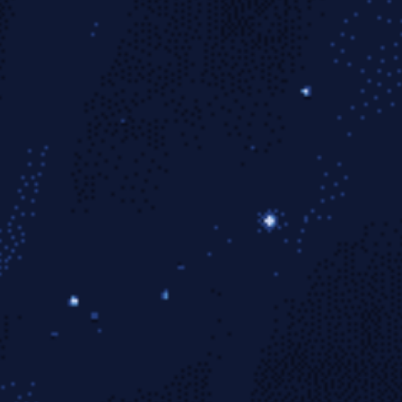
公平透明
科技创新
流程记录与公开追溯，确保每项
通过 AI 和智能算法赋能，
服务公开可信。
方网站-星空online(中国) 不
平台技术边界。
来自各方玩家的评价“弹”了出来
每条评论都对应一份信任，覆盖平台各个维度的真实体验。
统稳】
【客服快】