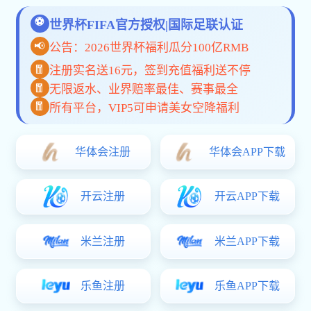
星空娱乐登录 · 值得信赖的体育数据平
台