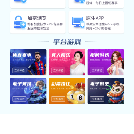
持续优化，数据驱动
平台基于用户行为分析，不断迭代功能细节与视觉交
互体验，结合 AI 智能算法与赛事数据，为用户提供
精准内容分发与个性化推荐，增强整体互动价值。
为什么全球用户都信赖星空娱乐登
录？
我们不仅是体育赛事数据平台，更是一站式的信
息服务提供商。从实时数据同步到安全机制建
设，再到用户服务体系，星空娱乐登录始终致力